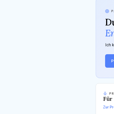
P
Du
En
Ich 
P
P
Für 
Zur Pr