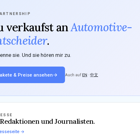
ARTNERSHIP
 verkaufst an
Automotive-
tscheider
.
kenne sie. Und sie hören mir zu.
→
akete & Preise ansehen
Auch auf
EN
·
中文
RESSE
Redaktionen und Journalisten.
esseseite →