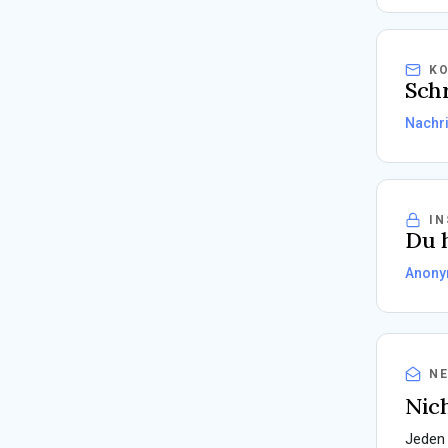
K
Schr
Nachri
IN
Du h
Anony
N
Nich
Jeden 